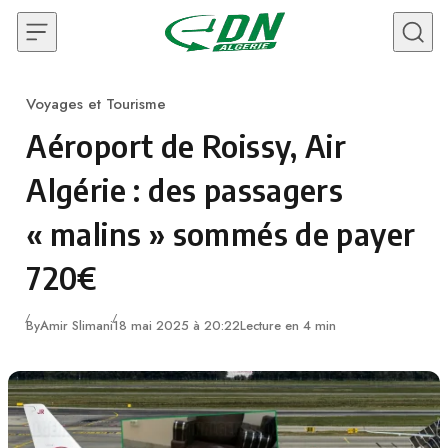
Skip to content
Voyages et Tourisme
Category
Aéroport de Roissy, Air
Algérie : des passagers
« malins » sommés de payer
720€
By
Amir Slimani
18 mai 2025 à 20:22
Lecture en 4 min