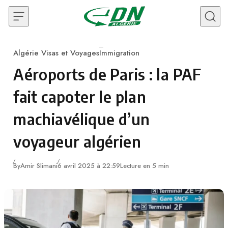
Skip to content
Algérie Visas et Voyages
Immigration
Category
Aéroports de Paris : la PAF
fait capoter le plan
machiavélique d’un
voyageur algérien
By
Amir Slimani
6 avril 2025 à 22:59
Lecture en 5 min