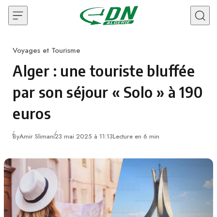
Skip to content
Voyages et Tourisme
Category
Alger : une touriste bluffée
par son séjour « Solo » à 190
euros
By
Amir Slimani
23 mai 2025 à 11:13
Lecture en 6 min