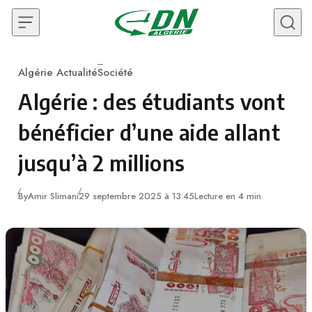
Skip to content
Algérie Actualité
Société
Category
Algérie : des étudiants vont
bénéficier d’une aide allant
jusqu’à 2 millions
By
Amir Slimani
29 septembre 2025 à 13:45
Lecture en 4 min