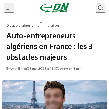
Skip to content
Diaspora algérienne
Immigration
Category
Auto-entrepreneurs
algériens en France : les 3
obstacles majeurs
By
Amir Slimani
23 mai 2025 à 18:07
Lecture en 4 min