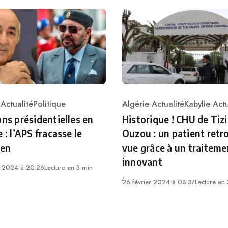
 Actualité
Politique
Algérie Actualité
Kabylie Actu
ry
Category
ons présidentielles en
Historique ! CHU de Tizi
 : l’APS fracasse le
Ouzou : un patient retr
en
vue grâce à un traiteme
innovant
r 2024 à 20:26
Lecture en 3 min
26 février 2024 à 08:37
Lecture en