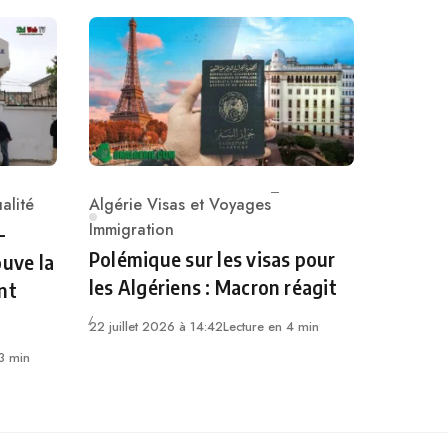
alité
Algérie Visas et Voyages
Category
Immigration
-
Polémique sur les visas pour
ouve la
les Algériens : Macron réagit
nt
22 juillet 2026 à 14:42
Lecture en 4 min
 3 min