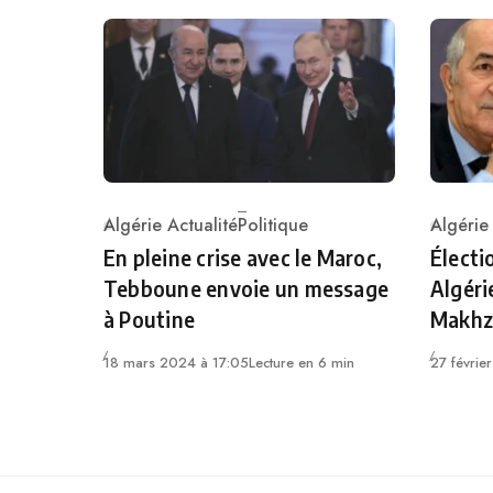
Algérie Actualité
Politique
Algérie
Category
Catego
En pleine crise avec le Maroc,
Électi
Tebboune envoie un message
Algérie
à Poutine
Makhz
18 mars 2024 à 17:05
Lecture en 6 min
27 févrie