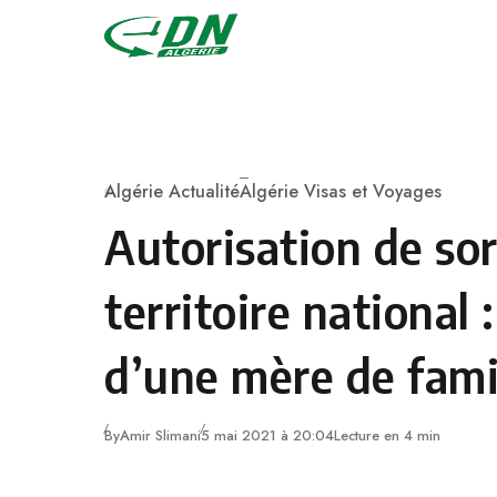
Skip to content
Algérie Actualité
Algérie Visas et Voyages
Category
Autorisation de sor
territoire national :
d’une mère de fami
By
Amir Slimani
5 mai 2021 à 20:04
Lecture en 4 min