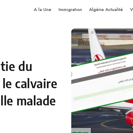
A la Une
Immigration
Algérie Actualité
V
tie du
 le calvaire
lle malade