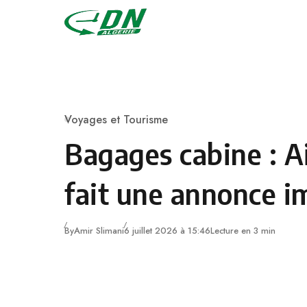
Skip to content
Voyages et Tourisme
Category
Bagages cabine : Ai
fait une annonce i
By
Amir Slimani
6 juillet 2026 à 15:46
Lecture en 3 min