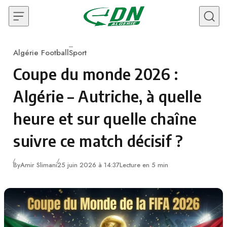
Skip to content
Algérie Football
Sport
Category
Coupe du monde 2026 :
Algérie – Autriche, à quelle
heure et sur quelle chaîne
suivre ce match décisif ?
By
Amir Slimani
25 juin 2026 à 14:37
Lecture en 5 min