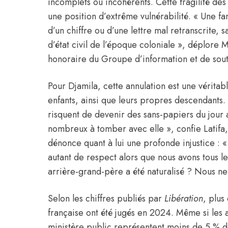
incomplets ou incohérents. Cette fragilité des
une position d’extrême vulnérabilité. « Une fa
d’un chiffre ou d’une lettre mal retranscrite,
d’état civil de l’époque coloniale », déplor
honoraire du Groupe d’information et de sou
Pour Djamila, cette annulation est une vérita
enfants, ainsi que leurs propres descendants.
risquent de devenir des sans-papiers du jour 
nombreux à tomber avec elle », confie Latifa, l
dénonce quant à lui une profonde injustice : 
autant de respect alors que nous avons tous 
arrière-grand-père a été naturalisé ? Nous n
Selon les chiffres publiés par
Libération
, plus
française ont été jugés en 2024. Même si les 
ministère public représentent moins de 5 % de 