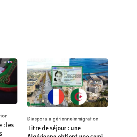
tion
Diaspora algérienne
Immigration
Category
 : les
Titre de séjour : une
s
Algérienne obtient une semi-