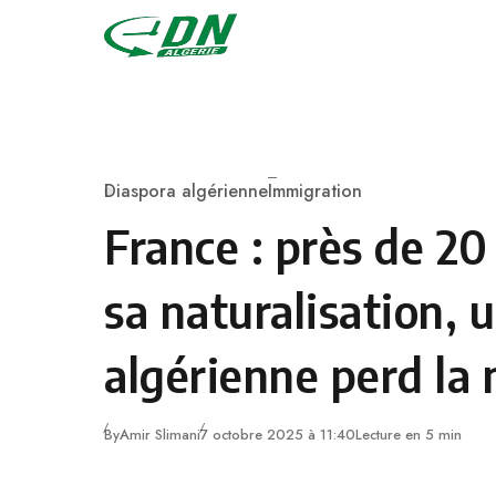
Skip to content
Diaspora algérienne
Immigration
Category
France : près de 20
sa naturalisation, 
algérienne perd la 
By
Amir Slimani
7 octobre 2025 à 11:40
Lecture en 5 min