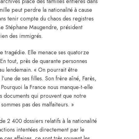
 archives place des familles entières dans
mille peut perdre la nationalité à cause
 sans tenir compte du chaos des registres
e Me Stéphane Maugendre, président
tien des immigrés.
ble tragédie. Elle menace ses quatorze
 En tout, près de quarante personnes
au lendemain. « On pourrait être
’une de ses filles. Son frère aîné, Farès,
« Pourquoi la France nous manque-t-elle
les documents qui prouvent que notre
e sommes pas des malfaiteurs. »
 de 2 400 dossiers relatifs à la nationalité
actions intentées directement par le
ces affaires, ce sont très souvent les