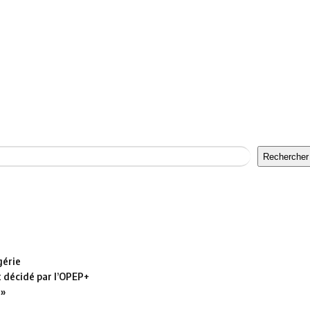
Rechercher
gérie
t décidé par l’OPEP+
 »