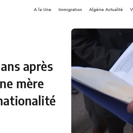
A la Une
Immigration
Algérie Actualité
V
 ans après
une mère
nationalité