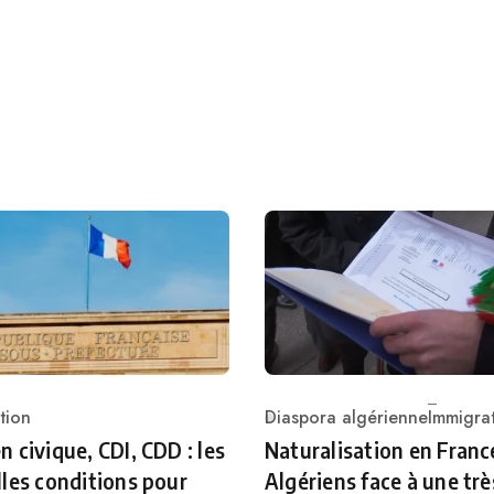
Diaspora algérienne
Immigra
tion
Category
ry
Naturalisation en France
 civique, CDI, CDD : les
Algériens face à une trè
les conditions pour