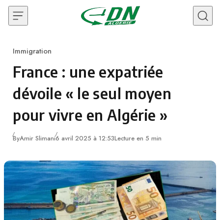
Skip to content
Immigration
Category
France : une expatriée
dévoile « le seul moyen
pour vivre en Algérie »
By
Amir Slimani
6 avril 2025 à 12:53
Lecture en 5 min