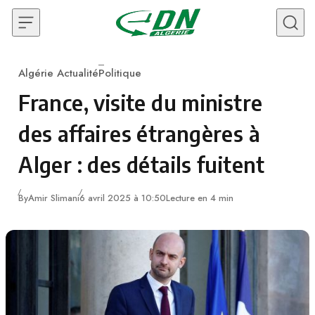
Skip to content
Algérie Actualité
Politique
Category
France, visite du ministre
des affaires étrangères à
Alger : des détails fuitent
By
Amir Slimani
6 avril 2025 à 10:50
Lecture en 4 min