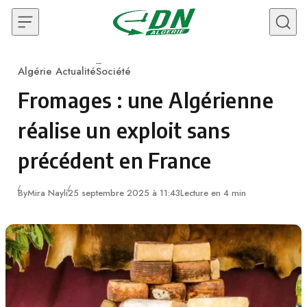
Skip to content
Algérie Actualité
Société
Category
Fromages : une Algérienne
réalise un exploit sans
précédent en France
By
Mira Nayli
25 septembre 2025 à 11:43
Lecture en 4 min