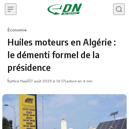
Skip to content
Économie
Category
Huiles moteurs en Algérie :
le démenti formel de la
présidence
By
Mira Nayli
27 août 2025 à 16:17
Lecture en 4 min