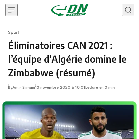
Skip to content
Sport
Category
Éliminatoires CAN 2021 :
l’équipe d’Algérie domine le
Zimbabwe (résumé)
By
Amir Slimani
13 novembre 2020 à 10:01
Lecture en 3 min