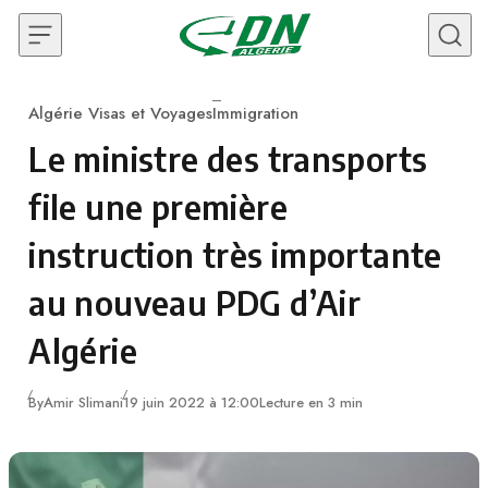
Skip to content
Algérie Visas et Voyages
Immigration
Category
Le ministre des transports
file une première
instruction très importante
au nouveau PDG d’Air
Algérie
By
Amir Slimani
19 juin 2022 à 12:00
Lecture en 3 min