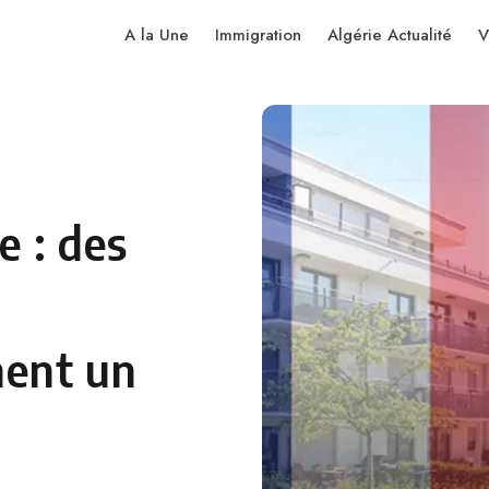
A la Une
Immigration
Algérie Actualité
V
 : des
nent un