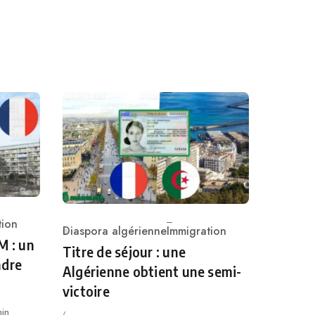
tion
Diaspora algérienne
Immigration
Category
M : un
Titre de séjour : une
ndre
Algérienne obtient une semi-
victoire
min