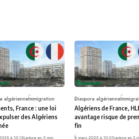
a algérienne
Immigration
Diaspora algérienne
Immigra
ry
Category
nts, France : une loi
Algériens de France, HL
xpulser des Algériens
avantage risque de pre
née
fin
2025 à 10:15
Lecture en 5 min
6 mars 2025 à 10:01
Lecture en 3 