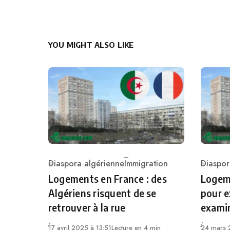
YOU MIGHT ALSO LIKE
Diaspora algérienne
Immigration
Diaspor
Category
Catego
Logements en France : des
Logeme
Algériens risquent de se
pour e
retrouver à la rue
exami
17 avril 2025 à 13:51
Lecture en 4 min
24 mars 