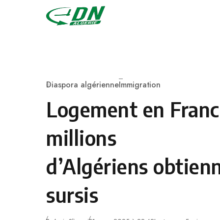
Skip to content
Diaspora algérienne
Immigration
Category
Logement en France
millions
d’Algériens obtien
sursis