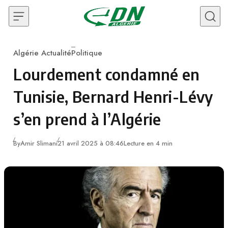
Skip to content
Algérie Actualité
Politique
Category
Lourdement condamné en
Tunisie, Bernard Henri-Lévy
s’en prend à l’Algérie
By
Amir Slimani
21 avril 2025 à 08:46
Lecture en 4 min