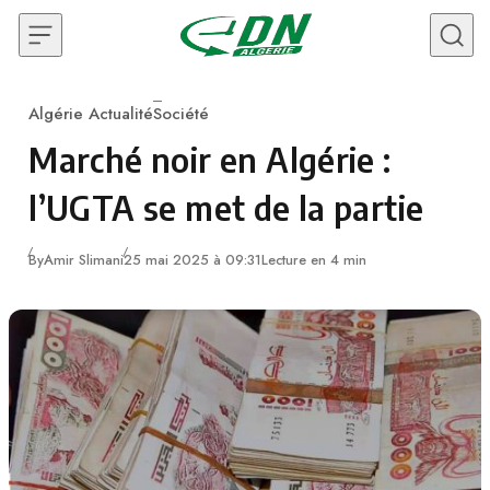
Skip to content
Algérie Actualité
Société
Category
Marché noir en Algérie :
l’UGTA se met de la partie
By
Amir Slimani
25 mai 2025 à 09:31
Lecture en 4 min