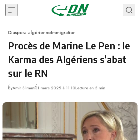
Skip to content
Diaspora algérienne
Immigration
Category
Procès de Marine Le Pen : le
Karma des Algériens s’abat
sur le RN
By
Amir Slimani
31 mars 2025 à 11:10
Lecture en 5 min