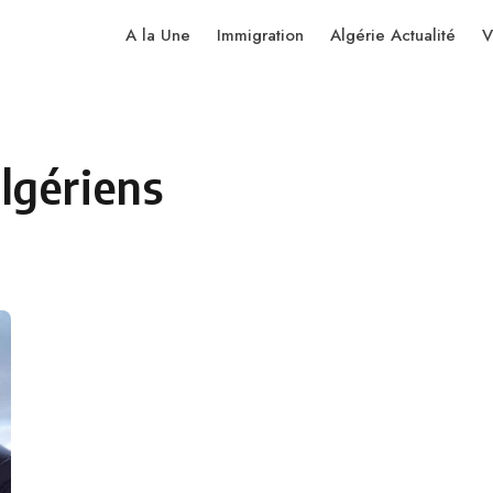
A la Une
Immigration
Algérie Actualité
V
lgériens