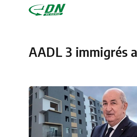
Skip to content
AADL 3 immigrés a