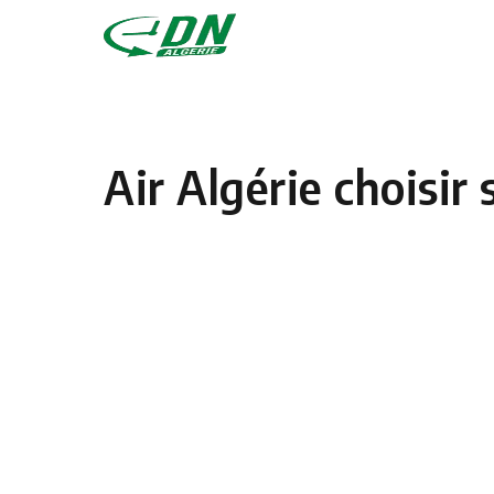
Skip to content
Air Algérie choisir 