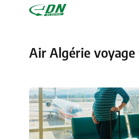
Skip to content
Air Algérie voyag