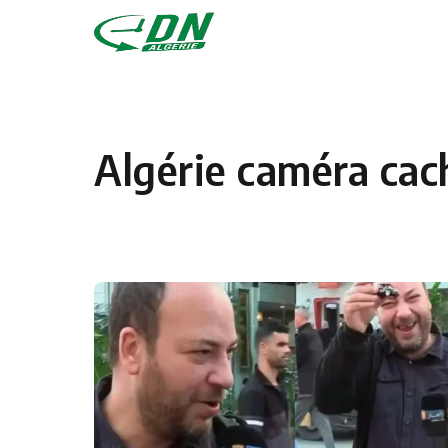
Skip to content
Algérie caméra cac