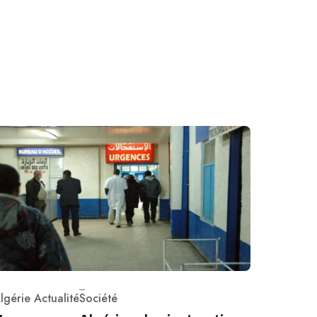
lgérie Actualité
Société
ategory