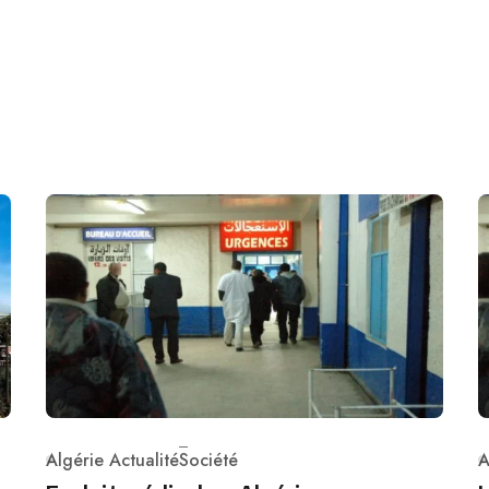
Algérie Actualité
Société
A
Category
C