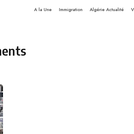
A la Une
Immigration
Algérie Actualité
V
ments