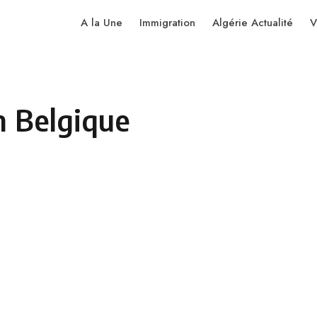
A la Une
Immigration
Algérie Actualité
V
n Belgique