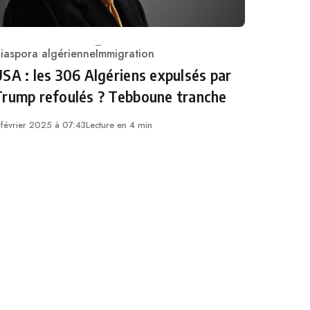
iaspora algérienne
Immigration
ategory
SA : les 306 Algériens expulsés par
Trump refoulés ? Tebboune tranche
 février 2025 à 07:43
Lecture en 4 min