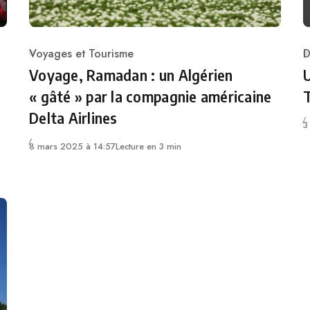
Voyages et Tourisme
D
Category
C
Voyage, Ramadan : un Algérien
U
« gâté » par la compagnie américaine
Delta Airlines
3
8 mars 2025 à 14:57
Lecture en 3 min