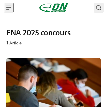
Skip to content
ENA 2025 concours
1
Article