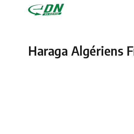
Skip to content
Haraga Algériens F