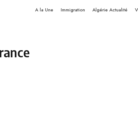
A la Une
Immigration
Algérie Actualité
V
rance