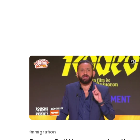
Immigration
Category