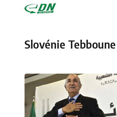
Skip to content
Slovénie Tebboune