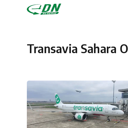
Skip to content
Transavia Sahara O