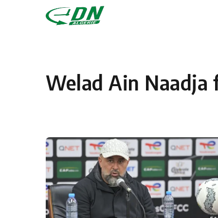
Skip to content
Welad Ain Naadja fi