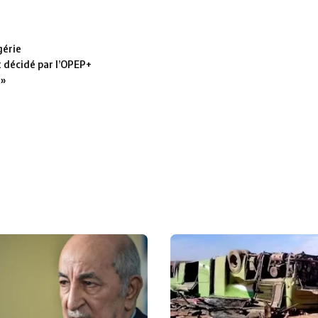
gérie
t décidé par l’OPEP+
 »