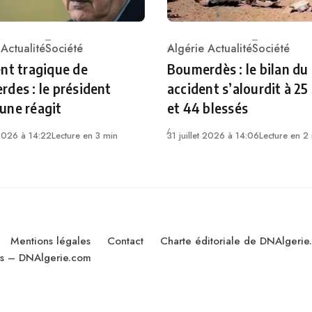
 Actualité
Société
Algérie Actualité
Société
ry
Category
nt tragique de
Boumerdès : le bilan du
des : le président
accident s’alourdit à 25
une réagit
et 44 blessés
 2026 à 14:22
Lecture en 3 min
31 juillet 2026 à 14:06
Lecture en 2
Mentions légales
Contact
Charte éditoriale de DNAlgerie
les – DNAlgerie.com