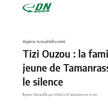
Skip to content
Algérie Actualité
Société
Category
Tizi Ouzou : la fami
jeune de Tamanras
le silence
By
Amir Slimani
28 juin 2026 à 07:43
Lecture en 4 min