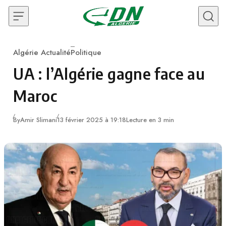
Skip to content
Algérie Actualité
Politique
Category
UA : l’Algérie gagne face au
Maroc
By
Amir Slimani
13 février 2025 à 19:18
Lecture en 3 min