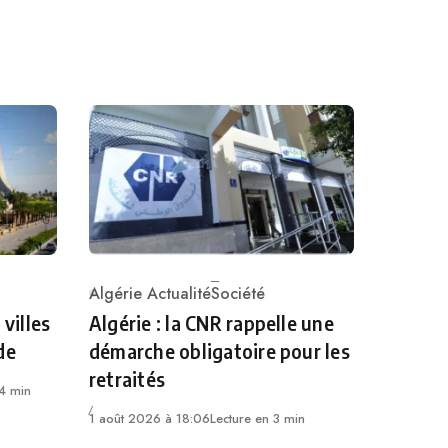
Algérie Actualité
Société
Category
 villes
Algérie : la CNR rappelle une
de
démarche obligatoire pour les
retraités
 4 min
1 août 2026 à 18:06
Lecture en 3 min