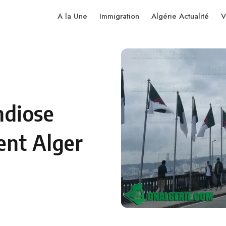
A la Une
Immigration
Algérie Actualité
V
ndiose
ent Alger