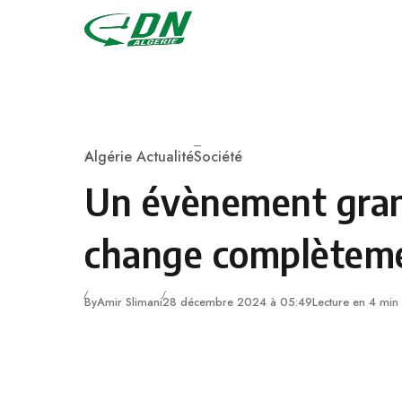
Skip to content
Algérie Actualité
Société
Category
Un évènement gra
change complètem
By
Amir Slimani
28 décembre 2024 à 05:49
Lecture en 4 min