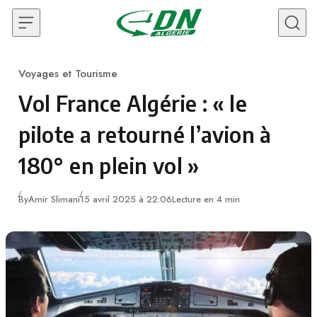
Skip to content
Voyages et Tourisme
Category
Vol France Algérie : « le
pilote a retourné l’avion à
180° en plein vol »
By
Amir Slimani
15 avril 2025 à 22:06
Lecture en 4 min