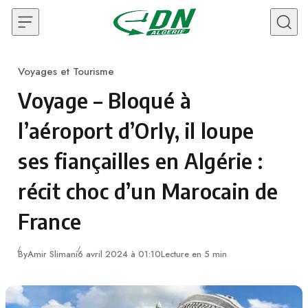
Skip to content
Voyages et Tourisme
Category
Voyage – Bloqué à
l’aéroport d’Orly, il loupe
ses fiançailles en Algérie :
récit choc d’un Marocain de
France
By
Amir Slimani
6 avril 2024 à 01:10
Lecture en 5 min