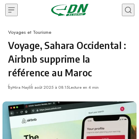
Skip to content
Voyages et Tourisme
Category
Voyage, Sahara Occidental :
Airbnb supprime la
référence au Maroc
By
Mira Nayli
6 août 2025 à 08:15
Lecture en 4 min