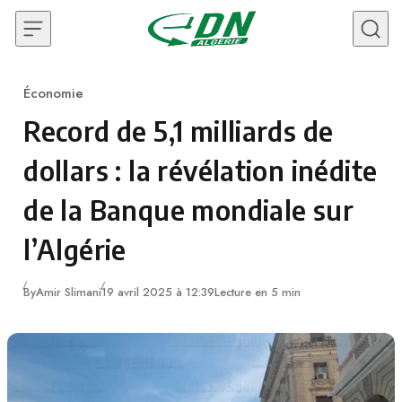
Skip to content
Économie
Category
Record de 5,1 milliards de
dollars : la révélation inédite
de la Banque mondiale sur
l’Algérie
By
Amir Slimani
19 avril 2025 à 12:39
Lecture en 5 min