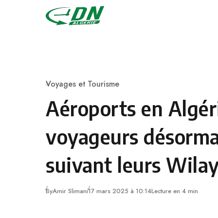
Skip to content
Voyages et Tourisme
Category
Aéroports en Algéri
voyageurs désormai
suivant leurs Wila
By
Amir Slimani
17 mars 2025 à 10:14
Lecture en 4 min