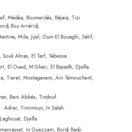
lef, Médéa, Boumerdès, Béjaïa, Tizi
ordj Bou Arréridj.
antine, Mila, Jijel, Oum El Bouaghi, Sétif,
Souk Ahras, El Tarf, Tébessa.
t, El Oued, M’Ghair, El Bayadh, Djelfa.
a, Tiaret, Mostaganem, Aïn Témouchent,
har, Beni Abbès, Tindouf.
: Adrar, Timimoun, In Salah.
Laghouat, Djelfa.
amanrasset, In Guezzam, Bordj Badji