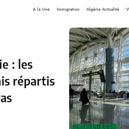
A la Une
Immigration
Algérie Actualité
V
e : les
s répartis
yas