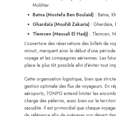
Mokhtar.
Batna (Mostefa Ben Boulaid)
: Batna, Kh
Ghardaïa (Moufdi Zakaria)
: Ghardaïa, 
Tlemcen (Messali El Hadj)
: Tlemcen, N
L’ouverture des réservations des billets de vo
minuit, marquant ainsi le début d’une période
voyage et les compagnies aériennes. Les futurs
place le plus tôt possible afin d’éviter tout im
Cette organisation logistique, bien que stricte,
gestion optimale des flux de voyageurs. En répa
aéroports, l’ONPO entend limiter les encomb
charge des pèlerins, aussi bien sur le territoi
saoudite. Il est primordial que chaque voyag
de référence afin de préparer son départ dans