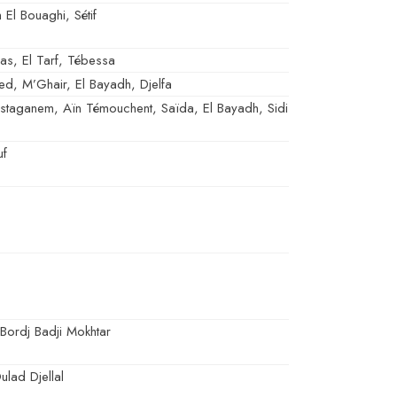
m El Bouaghi, Sétif
s, El Tarf, Tébessa
d, M’Ghair, El Bayadh, Djelfa
staganem, Aïn Témouchent, Saïda, El Bayadh, Sidi
uf
Bordj Badji Mokhtar
ulad Djellal