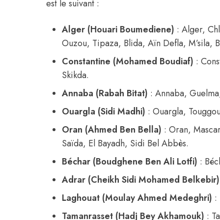
est le suivant :
Alger (Houari Boumediene)
: Alger, Ch
Ouzou, Tipaza, Blida, Aïn Defla, M’sila, B
Constantine (Mohamed Boudiaf)
: Const
Skikda.
Annaba (Rabah Bitat)
: Annaba, Guelma, 
Ouargla (Sidi Madhi)
: Ouargla, Touggour
Oran (Ahmed Ben Bella)
: Oran, Mascar
Saïda, El Bayadh, Sidi Bel Abbès.
Béchar (Boudghene Ben Ali Lotfi)
: Béc
Adrar (Cheikh Sidi Mohamed Belkebir)
Laghouat (Moulay Ahmed Medeghri)
: 
Tamanrasset (Hadj Bey Akhamouk)
: T