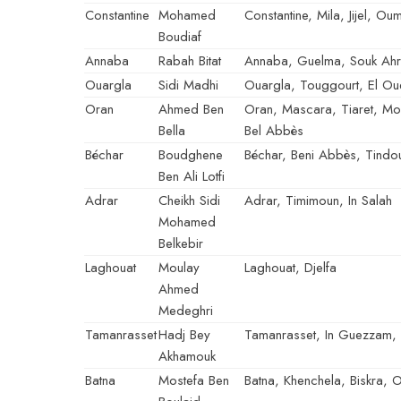
Constantine
Mohamed
Constantine, Mila, Jijel, Ou
Boudiaf
Annaba
Rabah Bitat
Annaba, Guelma, Souk Ahra
Ouargla
Sidi Madhi
Ouargla, Touggourt, El Oue
Oran
Ahmed Ben
Oran, Mascara, Tiaret, Mo
Bella
Bel Abbès
Béchar
Boudghene
Béchar, Beni Abbès, Tindo
Ben Ali Lotfi
Adrar
Cheikh Sidi
Adrar, Timimoun, In Salah
Mohamed
Belkebir
Laghouat
Moulay
Laghouat, Djelfa
Ahmed
Medeghri
Tamanrasset
Hadj Bey
Tamanrasset, In Guezzam, 
Akhamouk
Batna
Mostefa Ben
Batna, Khenchela, Biskra, O