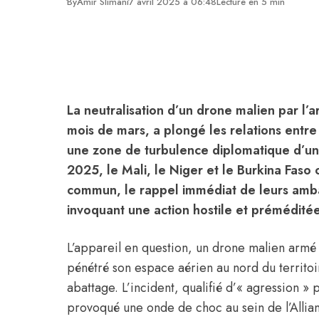
By
Amir Slimani
7 avril 2025 à 06:48
Lecture en 5 min
La neutralisation d’un drone malien par l’
mois de mars, a plongé les relations entre 
une zone de turbulence diplomatique d’une
2025, le Mali, le Niger et le Burkina Fas
commun, le rappel immédiat de leurs amba
invoquant une action hostile et préméditée
L’appareil en question, un drone malien armé 
pénétré son espace aérien au nord du territoir
abattage. L’incident, qualifié d’« agression »
provoqué une onde de choc au sein de l’Allian