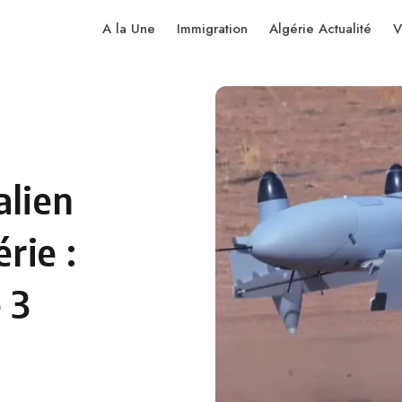
A la Une
Immigration
Algérie Actualité
V
alien
érie :
 3