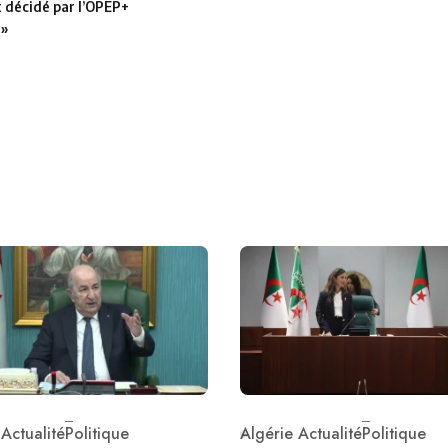
t décidé par l’OPEP+
 »
 Actualité
Politique
Algérie Actualité
Politique
ry
Category