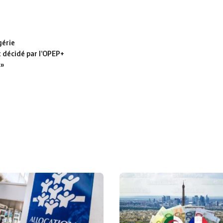
gérie
t décidé par l’OPEP+
 »