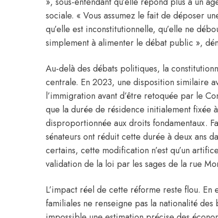
», sous-entendant qu’elle répond plus à un a
sociale. « Vous assumez le fait de déposer un
qu’elle est inconstitutionnelle, qu’elle ne débo
simplement à alimenter le débat public », dén
Au-delà des débats politiques, la constitution
centrale. En 2023, une disposition similaire av
l’immigration avant d’être retoquée par le Con
que la durée de résidence initialement fixée à 
disproportionnée aux droits fondamentaux. Fac
sénateurs ont réduit cette durée à deux ans da
certains, cette modification n’est qu’un artifi
validation de la loi par les sages de la rue Mo
L’impact réel de cette réforme reste flou. En e
familiales ne renseigne pas la nationalité des
impossible une estimation précise des écono