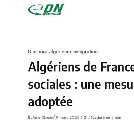
Skip to content
Diaspora algérienne
Immigration
Category
Algériens de France
sociales : une mesu
adoptée
By
Amir Slimani
19 mars 2025 à 21:11
Lecture en 5 min