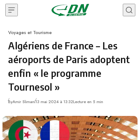
Skip to content
Voyages et Tourisme
Category
Algériens de France – Les
aéroports de Paris adoptent
enfin « le programme
Tournesol »
By
Amir Slimani
13 mai 2024 à 13:32
Lecture en 5 min