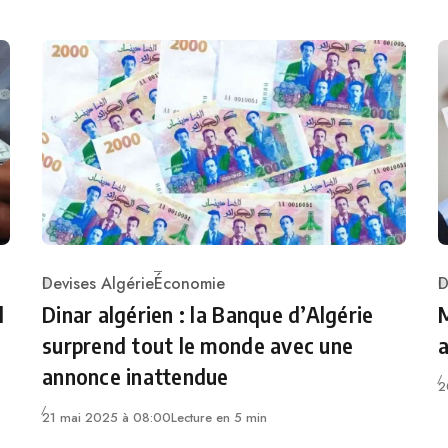
Devises Algérie
Économie
D
Category
C
l
Dinar algérien : la Banque d’Algérie
M
surprend tout le monde avec une
a
annonce inattendue
2
21 mai 2025 à 08:00
Lecture en 5 min