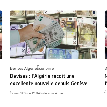
Devises Algérie
Économie
D
Category
C
Devises : l’Algérie reçoit une
M
excellente nouvelle depuis Genève
f
12 mai 2025 à 12:04
Lecture en 4 min
8