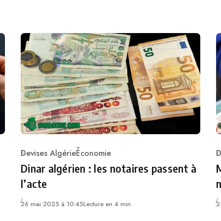
Devises Algérie
Économie
D
Category
C
Dinar algérien : les notaires passent à
M
l’acte
n
26 mai 2025 à 10:45
Lecture en 4 min
2