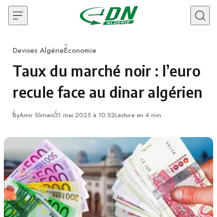
Skip to content
Devises Algérie
Économie
Category
Taux du marché noir : l’euro
recule face au dinar algérien
By
Amir Slimani
31 mai 2025 à 10:52
Lecture en 4 min