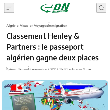
Skip to content
Algérie Visas et Voyages
Immigration
Category
Classement Henley &
Partners : le passeport
algérien gagne deux places
By
Amir Slimani
15 novembre 2022 à 16:30
Lecture en 3 min