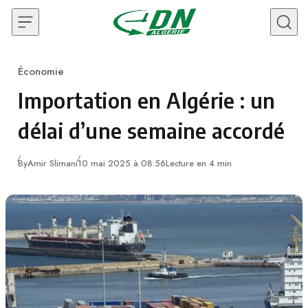
Skip to content
Économie
Category
Importation en Algérie : un
délai d’une semaine accordé
By
Amir Slimani
10 mai 2025 à 08:56
Lecture en 4 min