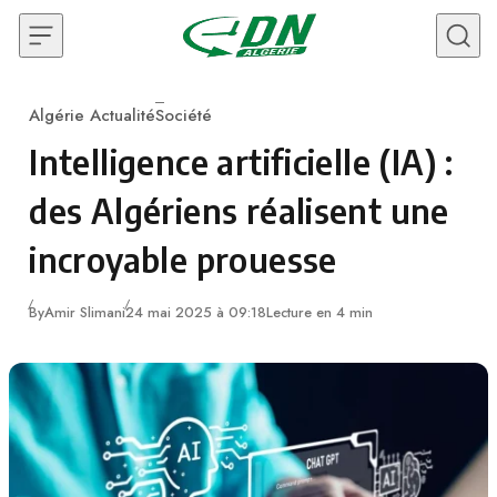
Skip to content
Algérie Actualité
Société
Category
Intelligence artificielle (IA) :
des Algériens réalisent une
incroyable prouesse
By
Amir Slimani
24 mai 2025 à 09:18
Lecture en 4 min