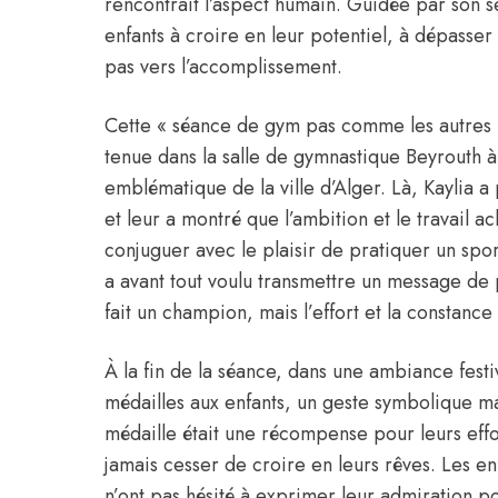
rencontrait l’aspect humain. Guidée par son s
enfants à croire en leur potentiel, à dépasser 
pas vers l’accomplissement.
Cette « séance de gym pas comme les autres », 
tenue dans la salle de gymnastique Beyrouth à
emblématique de la ville d’Alger. Là, Kaylia a
et leur a montré que l’ambition et le travail a
conjuguer avec le plaisir de pratiquer un spor
a avant tout voulu transmettre un message de p
fait un champion, mais l’effort et la constance 
À la fin de la séance, dans une ambiance festi
médailles aux enfants, un geste symbolique ma
médaille était une récompense pour leurs eff
jamais cesser de croire en leurs rêves. Les enf
n’ont pas hésité à exprimer leur admiration pou