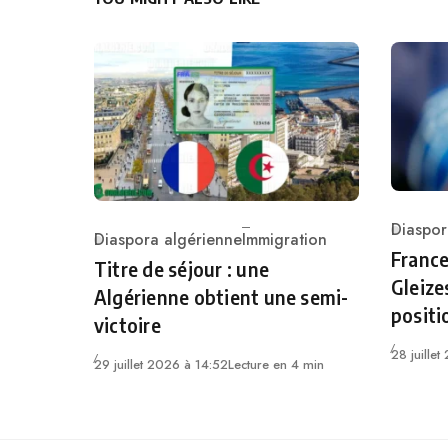
Diaspor
Diaspora algérienne
Immigration
Catego
Category
France
Titre de séjour : une
Gleize
Algérienne obtient une semi-
positi
victoire
28 juille
29 juillet 2026 à 14:52
Lecture en 4 min