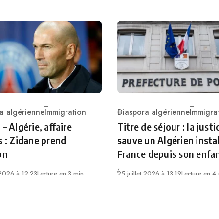
a algérienne
Immigration
Diaspora algérienne
Immigra
ry
Category
 – Algérie, affaire
Titre de séjour : la justi
s : Zidane prend
sauve un Algérien instal
on
France depuis son enfa
t 2026 à 12:23
Lecture en 3 min
25 juillet 2026 à 13:19
Lecture en 4