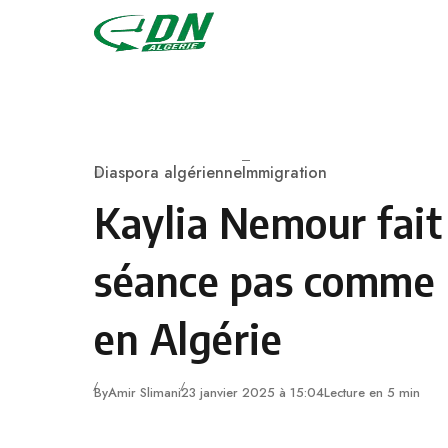
Skip to content
Diaspora algérienne
Immigration
Category
Kaylia Nemour fait
séance pas comme l
en Algérie
By
Amir Slimani
23 janvier 2025 à 15:04
Lecture en 5 min