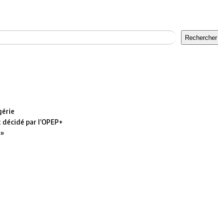
Rechercher
gérie
t décidé par l’OPEP+
 »