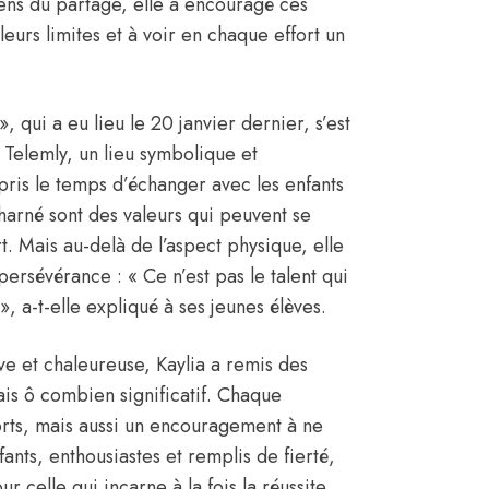
ens du partage, elle a encouragé ces
leurs limites et à voir en chaque effort un
qui a eu lieu le 20 janvier dernier, s’est
 Telemly, un lieu symbolique et
 pris le temps d’échanger avec les enfants
charné sont des valeurs qui peuvent se
t. Mais au-delà de l’aspect physique, elle
ersévérance : « Ce n’est pas le talent qui
», a-t-elle expliqué à ses jeunes élèves.
ve et chaleureuse, Kaylia a remis des
is ô combien significatif. Chaque
orts, mais aussi un encouragement à ne
ants, enthousiastes et remplis de fierté,
r celle qui incarne à la fois la réussite