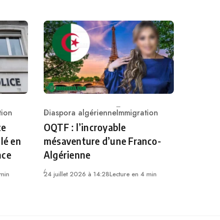
tion
Diaspora algérienne
Immigration
Category
ce
OQTF : l’incroyable
lé en
mésaventure d’une Franco-
nce
Algérienne
 min
24 juillet 2026 à 14:28
Lecture en 4 min