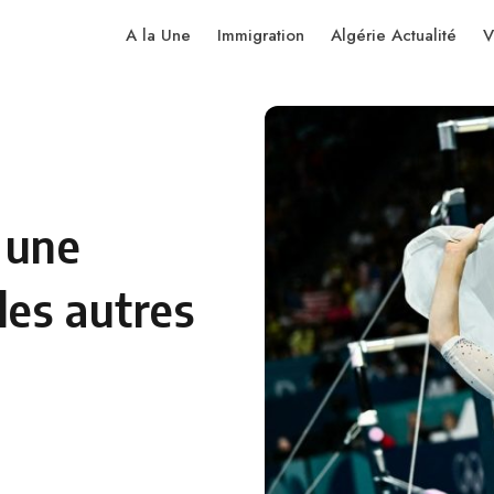
A la Une
Immigration
Algérie Actualité
V
 une
es autres