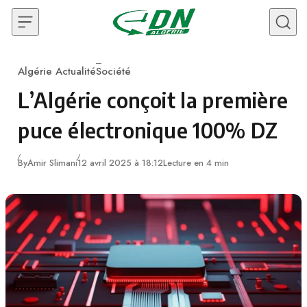
Skip to content
Algérie Actualité
Société
Category
L’Algérie conçoit la première
puce électronique 100% DZ
By
Amir Slimani
12 avril 2025 à 18:12
Lecture en 4 min